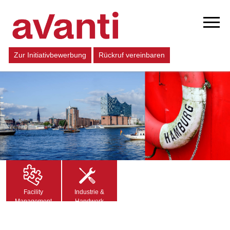
Zur Initiativbewerbung
Rückruf vereinbaren
Facility
Industrie &
Management
Handwerk