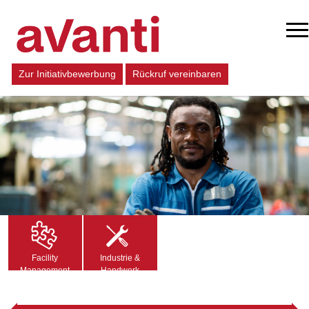
Zur Initiativbewerbung
Rückruf vereinbaren
Facility
Industrie &
Management
Handwerk