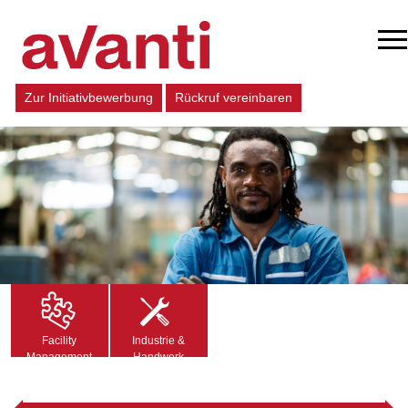
Zur Initiativbewerbung
Rückruf vereinbaren
Facility
Industrie &
Management
Handwerk