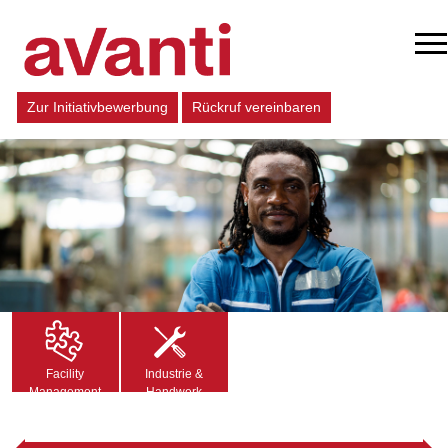
Zur Initiativbewerbung
Rückruf vereinbaren
Facility
Industrie &
Management
Handwerk