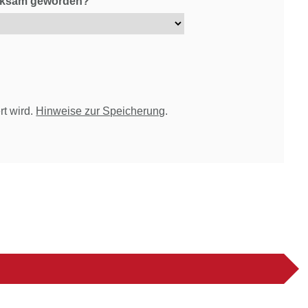
erksam geworden?
rt wird.
Hinweise zur Speicherung
.